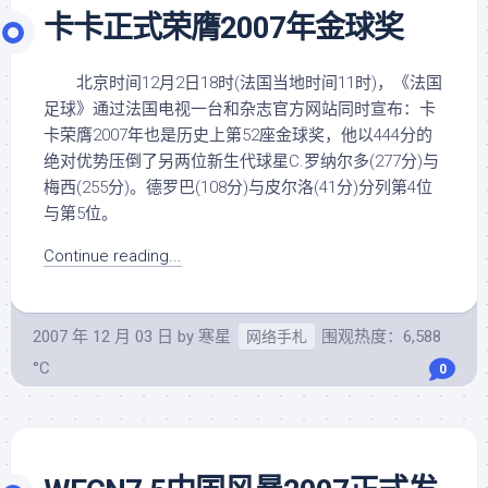
卡卡正式荣膺2007年金球奖
北京时间12月2日18时(法国当地时间11时)，《法国
足球》通过法国电视一台和杂志官方网站同时宣布：卡
卡荣膺2007年也是历史上第52座金球奖，他以444分的
绝对优势压倒了另两位新生代球星C.罗纳尔多(277分)与
梅西(255分)。德罗巴(108分)与皮尔洛(41分)分列第4位
与第5位。
Continue reading...
2007 年 12 月 03 日
by
寒星
围观热度：6,588
网络手札
°C
0