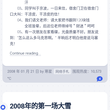
汗
03、同学叫于京波，一日来信，宿舍门卫在宿舍门
口大叫：干凉皮、干凉皮的信！
04、我们语文老师：请大家把书翻到120块钱
全班皆晕，后这位老师得绰号＂财迷＂呵呵
05、有一次朋友在家看碟，光盘质量不好。朋友说
到：“怎么这么多马克思啊。” 半晌后才明白他是说马塞
克！
Continue reading...
2008 年 01 月 21 日
by
寒星
围观热度：10,573
网络手札
°C
4
2008年的第一场大雪