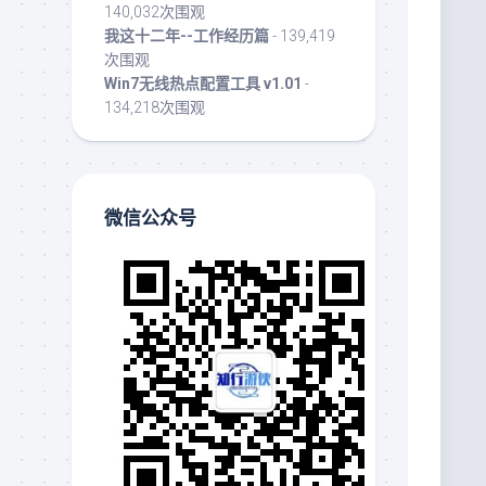
140,032次围观
我这十二年--工作经历篇
- 139,419
次围观
Win7无线热点配置工具 v1.01
-
134,218次围观
微信公众号