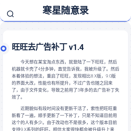
Skip
寒星随意录
to
content
旺旺去广告补丁 v1.4
今天想在某宝淘点东西，就登陆了一下旺旺，然后
机器就卡壳了4分多钟，直觉告诉我，我被升级了。然后
本着体验的想法，重启了旺旺，发现相比8.X版，9.0版
的界面大改，性能也有所提升，不过广告也随之回来
了，由于文件变化，导致之前用了3年多的去广告补丁失
效了。
近期貌似有段时间没有更新干活了，索性把旺旺重
新看了一遍，顺手更新了一下补丁，只是不知道目前用
这个的人有多少。由于改动也不是很多，这个版本目前
支持9.X系列的旺旺。相信大家很快都会被升级升上来