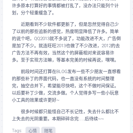
许多原本打算好的事情都被打乱了，没办法只能列个计
划，分个轻重缓急了。
近期看到不少软件都更新了，但是忽然觉得自己少
了以前的那些追新的感觉，热度明显降低了许多。简单
的说个吧，QQ2013就不多说了，功能改进不大，广告倒
是加了不少。就连旺旺2013也做了不少改进，2012的去
广告方法不再有效，当然这个的屏蔽相对来说容易许
多。至于实现方法嘛，等基本完美的时候再说，嘿嘿。
前段时间还打算在BLOG发布一些不少朋友一直想看
的那些补丁的界面代码，也一直没有系统的时间整理
完，抽空合并下，希望能尽快吧，这个不做时间保证。
以后要补丁少做，交流多做。个人觉得多写一些小玩意
小工具的效果或许更好~
很多时候都只能怪自己不长记性，失去什么都比不
上失去的光阴重要。本期碎碎念完……后待续~~
Tags:
心情
随笔