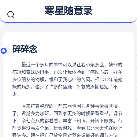
Skip
寒星随意录
to
content
碎碎念
最近一个多月的事情可以说让我心烦意乱，姥爷的
病逝和表妹的出事，再次让我体验到了痛彻心扉。好在
多位朋友的劝解，缓和了我心中的苦闷。相比12年前姥
姥的病逝，也少了许多的焦躁，平复的周期也短了不
少。
原来打算整理的一些东西也因为各种事情被耽搁
了，近期多为加班，回到家更多的时候是看看书，调节
下，杂七杂八的都看看，丰富下知识，开阔下眼界。有
时觉得没事发个呆，玩会游戏，看看书比天天泡在网上
强许多。现在把自己放空是对我来说最好的调节方法。