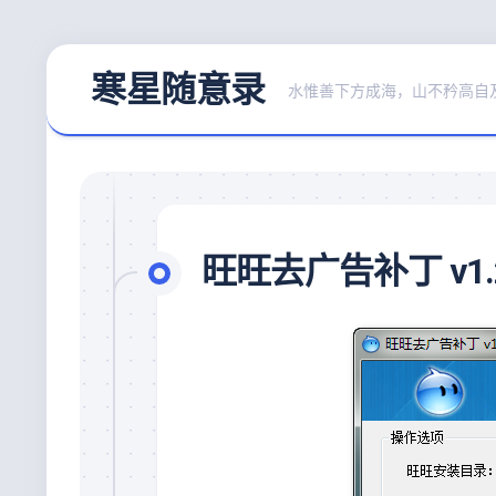
Skip
寒星随意录
to
水惟善下方成海，山不矜高自
content
旺旺去广告补丁 v1