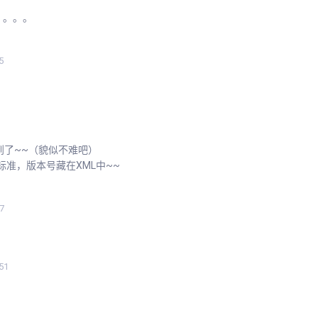
。。。。
5
抢到了~~（貌似不难吧）
非标准，版本号藏在XML中~~
7
51