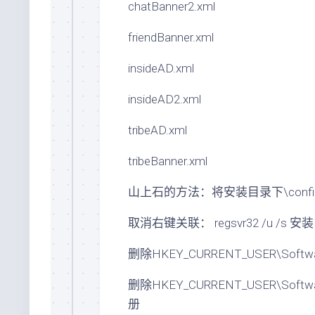
chatBanner2.xml
friendBanner.xml
insideAD.xml
insideAD2.xml
tribeAD.xml
tribeBanner.xml
山上石的方法：将安装目录下\configu
取消右键关联： regsvr32 /u /s 安装目录
删除HKEY_CURRENT_USER\Softwar
删除HKEY_CURRENT_USER\Softwar
册