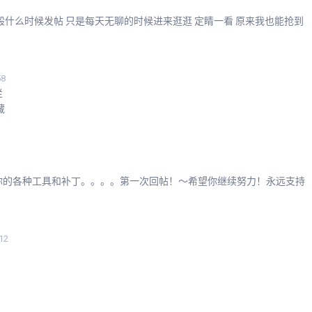
般什么时候发帖 只是每天无聊的时候进来逛逛 定睛一看 原来我也能抢到
58
栏
藏
你的各种工具和补丁。。。。第一次回帖！～希望你继续努力！永远支持
12