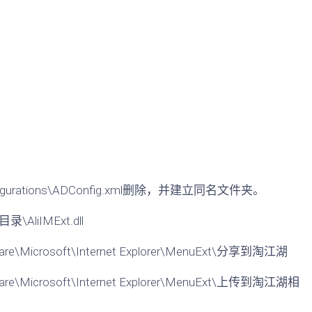
rations\ADConfig.xml删除，并建立同名文件夹。
\AliIMExt.dll
e\Microsoft\Internet Explorer\MenuExt\分享到淘江湖
e\Microsoft\Internet Explorer\MenuExt\上传到淘江湖相