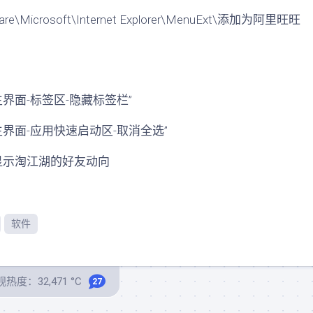
e\Microsoft\Internet Explorer\MenuExt\添加为阿里旺旺
界面-标签区-隐藏标签栏”
主界面-应用快速启动区-取消全选”
消显示淘江湖的好友动向
软件
热度：32,471 °C
27