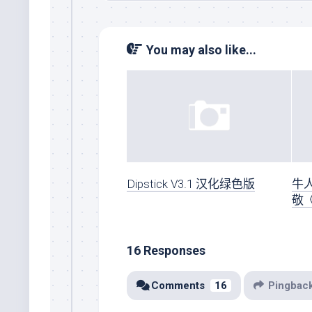
You may also like...
Dipstick V3.1 汉化绿色版
牛
敬
16 Responses
Comments
16
Pingbac