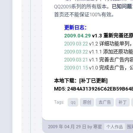
QQ2009系列的所有版本。
已知问题
首页还不能保证100%有效。
更新日志：
2009.04.29
v1.3 重新完善
2009.03.22
v1.2 详细功能单
2009.03.22
v1.1.1 添加还
2009.03.21
v1.1 完善去广
2009.01.15
v1.0 完成去广告
本地下载：[补丁已更新]
MD5: 24B4A313926C62EB59B64
Tags:
qq
原创
去广告
补丁
2009 年 04 月 29 日
by
寒星
围观
个人作品