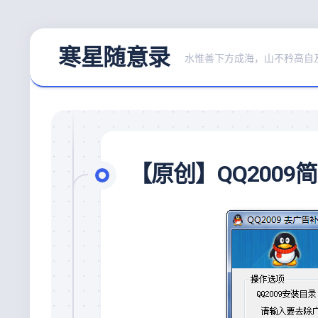
Skip
寒星随意录
to
水惟善下方成海，山不矜高自
content
【原创】QQ2009简