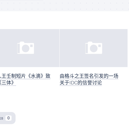
人王壬制短片《水滴》致
由格斗之王签名引发的一场
《三体》
关于IDC的信誉讨论
ks
0