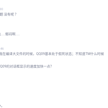
30
题 没有呢 ？
……郁闷啊……
:46
我在编译大文件的时候，QQ09基本处于假死状态；不知道TM什么时候
Q09的对话框显示的速度加快一点？
争。