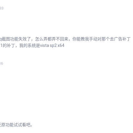
33
qq截图功能失效了，怎么弄都弄不回来，你能教我手动对那个去广告补丁
补丁，我的系统是vista sp2 x64
16
还原功能试试看吧。