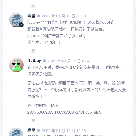
回复
寒星
2009 年 01 月 18 日 23:00
[quote=111111]同 七楼 顶部的广告没去掉[/quote]
卸载后重新安装新版本，再执行补丁试试看。
[quote=123]广告都去除了[/quote]
这个才是正常的：）
回复
Netboy
2009 年 01 月 19 日 07:49
补丁MD5不对，我在虚拟PC全新安装暴风，再使用补丁，
问题还是依旧。
无法去掉播放窗口题目下面的“玩、聘、美、游、视”这些
内容呢？上一个版本的补丁都可以去掉的！估计老大又要
更新补丁了！！！
我下载的补丁MD5：
28D75B6C2BA1F0CC6ACD724DF63518BA
回复
寒星
2009 年 01 月 19 日 11:28