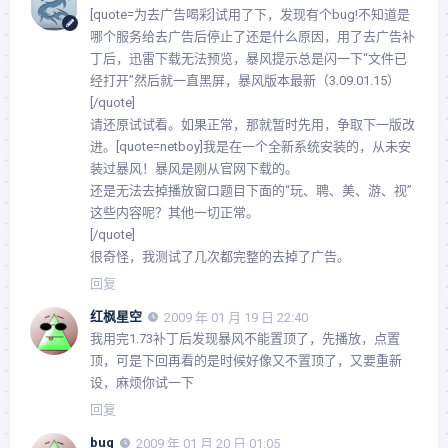
[quote=为去广告喝彩]试用了下，发现有个bug!不知道是
哪个服务给去广告后停止了还是什么原因，用了去广告补
丁后，迅雷下载无法预览，暴风提示总是闪一下“文件已
经打开”然后就一直黑屏，暴风版本最新（3.09.01.15）
[/quote]
请还原试试看。如果正常，那就暂时先用，争取下一版改
进。[quote=netboy]我是在一个全新系统安装的，从未安
装过暴风！暴风是刚从官网下载的。
还是无法去掉播放窗口题目下面的“玩、聘、美、游、视”
这些内容呢？其他一切正常。
[/quote]
很奇怪，我测试了几次都完整的去掉了广告。
回复
红枫星空
2009 年 01 月 19 日 22:40
我用完1.73补丁后发现暴风不能置顶了，先播放，点置
顶，可是下回再看的是时候好像又不置顶了，又要重新
设，麻烦你试一下
回复
bug
2009 年 01 月 20 日 01:05