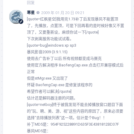
回复
寒星
2009 年 01 月 20 日 09:21
[quote=红枫星空]我用完1.73补丁后发现暴风不能置顶
了，先播放，点置顶，可是下回再看的是时候好像又不置
顶了，又要重新设，麻烦你试一下[/quote]
下次剥离服务功能试试看。
[quote=bug]windows xp sp3
暴风影音2009 (3.9.1.15)
使用去广告补丁以后 所有视频都变成马赛克
使用官方解决程序 BaofengCap.exe 点击打开兼容模式后
正常
但是stMgr.exe 又出现了
怀疑 BaofengCap.exe 是修复该程序的
希望作者可以解决[/quote]
估计还是解码器注册的问题。
[quote=netboy]终于被我发现不能去掉播放窗口题目下面
的“玩、聘、美、游、视”这些内容的原因了，原来必须要
选择“去除播放列表”这一项。估计是个Bug！！
补丁MD5是：954F925228891D635F3E4381812BD37F
暴风MD5是：