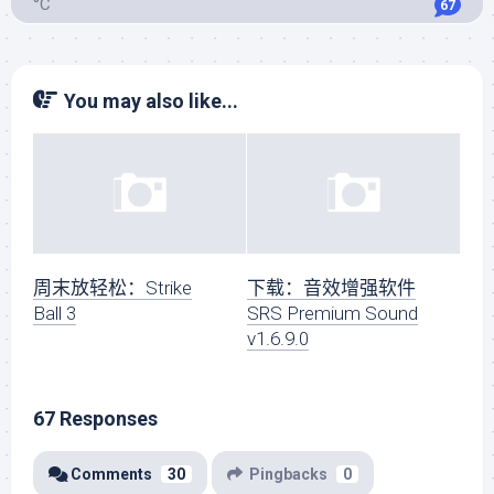
°C
67
You may also like...
周末放轻松：Strike
下载：音效增强软件
Ball 3
SRS Premium Sound
v1.6.9.0
67 Responses
Comments
30
Pingbacks
0