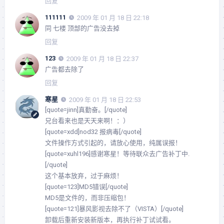
回复
111111
2009 年 01 月 18 日 22:18
同 七楼 顶部的广告没去掉
回复
123
2009 年 01 月 18 日 22:37
广告都去除了
回复
寒星
2009 年 01 月 18 日 22:53
[quote=jinn]真勤奋。[/quote]
兄台看来也是天天来啊！：）
[quote=xdd]nod32 报病毒[/quote]
文件操作方式引起的，请放心使用，纯属误报！
[quote=xuhl196]感谢寒星！等待联众去广告补丁中.
[/quote]
这个基本放弃，过于麻烦！
[quote=123]MD5错误[/quote]
MD5是文件的，而非压缩包！
[quote=121]暴风影视去除不了（VISTA）[/quote]
卸载后重新安装新版本，再执行补丁试试看。