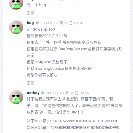
有一个 bug
回复
bug
2009 年 01 月 20 日 01:10
windows xp sp3
暴风影音2009 (3.9.1.15)
使用去广告补丁以后 所有视频都变成马赛克
使用官方解决程序 BaofengCap.exe 点击打开兼容模式后
正常
但是stMgr.exe 又出现了
怀疑 BaofengCap.exe 是修复该程序的
希望作者可以解决
回复
netboy
2009 年 01 月 20 日 08:55
终于被我发现不能去掉播放窗口题目下面的“玩、聘、
美、游、视”这些内容的原因了，原来必须要选择“去除播
放列表”这一项。估计是个Bug！！
补丁MD5是：954F925228891D635F3E4381812BD37F
暴风MD5是：45FB83F0ED92F9F6BE18246D07E6DFF0