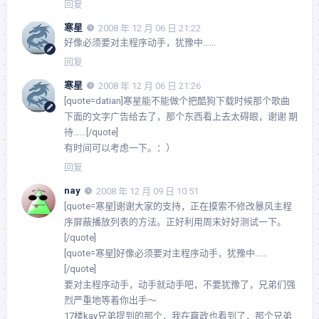
回复
寒星
2008 年 12 月 06 日 21:22
好像必须要对主程序动手，犹豫中……
回复
寒星
2008 年 12 月 06 日 21:26
[quote=datian]寒星能不能做个把酷狗下载时候那个歌曲
下面的文字广告给去了，那个东西看上去太碍眼，谢谢 期
待……[/quote]
有时间可以考虑一下。：）
回复
nay
2008 年 12 月 09 日 10:51
[quote=寒星]谢谢大家的支持，正在摸索不修改暴风主程
序屏蔽播放列表的方法。正好利用周末好好测试一下。
[/quote]
[quote=寒星]好像必须要对主程序动手，犹豫中……
[/quote]
要对主程序动手，动手就动手吧，不要犹豫了，兄弟们强
烈严重地等着你出手～
17楼kay兄弟提到的那个，我在赢政也看到了，那个兄弟