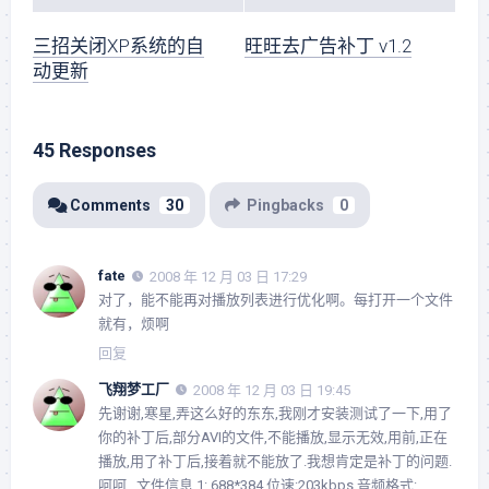
三招关闭XP系统的自
旺旺去广告补丁 v1.2
动更新
45 Responses
Comments
30
Pingbacks
0
fate
2008 年 12 月 03 日 17:29
对了，能不能再对播放列表进行优化啊。每打开一个文件
就有，烦啊
回复
飞翔梦工厂
2008 年 12 月 03 日 19:45
先谢谢,寒星,弄这么好的东东,我刚才安装测试了一下,用了
你的补丁后,部分AVI的文件,不能播放,显示无效,用前,正在
播放,用了补丁后,接着就不能放了.我想肯定是补丁的问题.
呵呵…文件信息,1: 688*384,位速:203kbps,音频格式: