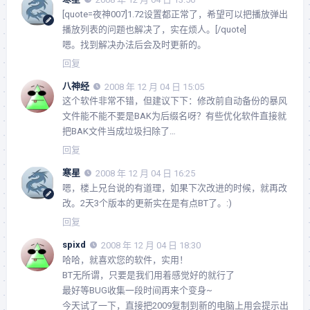
[quote=夜神007]1.72设置都正常了，希望可以把播放弹出
播放列表的问题也解决了，实在烦人。[/quote]
嗯。找到解决办法后会及时更新的。
回复
八神经
2008 年 12 月 04 日 15:05
这个软件非常不错，但建议下下：修改前自动备份的暴风
文件能不能不要是BAK为后缀名呀？有些优化软件直接就
把BAK文件当成垃圾扫除了…
回复
寒星
2008 年 12 月 04 日 16:25
嗯，楼上兄台说的有道理，如果下次改进的时候，就再改
改。2天3个版本的更新实在是有点BT了。:)
回复
spixd
2008 年 12 月 04 日 18:30
哈哈，就喜欢您的软件，实用！
BT无所谓，只要是我们用着感觉好的就行了
最好等BUG收集一段时间再来个变身~
今天试了一下，直接把2009复制到新的电脑上用会提示出