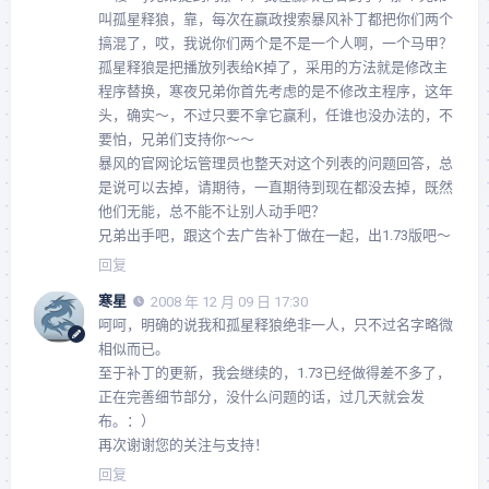
叫孤星释狼，靠，每次在赢政搜索暴风补丁都把你们两个
搞混了，哎，我说你们两个是不是一个人啊，一个马甲？
孤星释狼是把播放列表给K掉了，采用的方法就是修改主
程序替换，寒夜兄弟你首先考虑的是不修改主程序，这年
头，确实～，不过只要不拿它赢利，任谁也没办法的，不
要怕，兄弟们支持你～～
暴风的官网论坛管理员也整天对这个列表的问题回答，总
是说可以去掉，请期待，一直期待到现在都没去掉，既然
他们无能，总不能不让别人动手吧？
兄弟出手吧，跟这个去广告补丁做在一起，出1.73版吧～
回复
寒星
2008 年 12 月 09 日 17:30
呵呵，明确的说我和孤星释狼绝非一人，只不过名字略微
相似而已。
至于补丁的更新，我会继续的，1.73已经做得差不多了，
正在完善细节部分，没什么问题的话，过几天就会发
布。：）
再次谢谢您的关注与支持！
回复