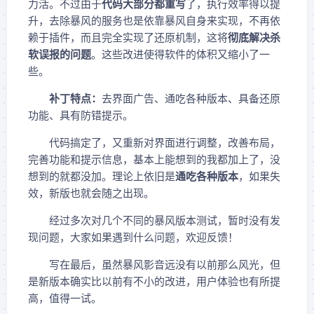
力活。不过由于
代码大部分都重写
了，执行效率得以提
升，去除暴风的服务也是依靠暴风自身来实现，不再依
赖于插件，而且完全实现了还原机制，这将
彻底解决杀
软误报的问题
。这些改进使得软件的体积又缩小了一
些。
补丁特点：
去界面广告、通吃各种版本、具备还原
功能、具有防错提示。
代码搞定了，又重新对界面进行调整，改善布局，
完善功能和提示信息，基本上能想到的我都加上了，没
想到的就都没加。理论上依旧是
通吃各种版本
，如果失
效，新版也就会随之出现。
经过多次对几个不同的暴风版本测试，暂时没有发
现问题，大家如果遇到什么问题，欢迎反馈！
写在最后，虽然暴风影音远没有以前那么风光，但
是新版本确实比以前有不小的改进，用户体验也有所提
高，值得一试。