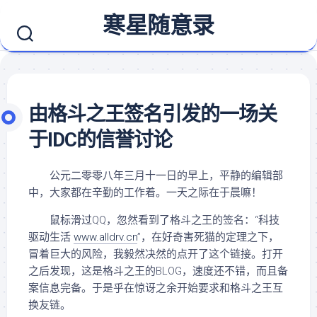
Skip
寒星随意录
to
content
由格斗之王签名引发的一场关
于IDC的信誉讨论
公元二零零八年三月十一日的早上，平静的编辑部
中，大家都在辛勤的工作着。一天之际在于晨嘛！
鼠标滑过QQ，忽然看到了格斗之王的签名：“科技
驱动生活
www.alldrv.cn
”，在好奇害死猫的定理之下，
冒着巨大的风险，我毅然决然的点开了这个链接。打开
之后发现，这是格斗之王的BLOG，速度还不错，而且备
案信息完备。于是乎在惊讶之余开始要求和格斗之王互
换友链。