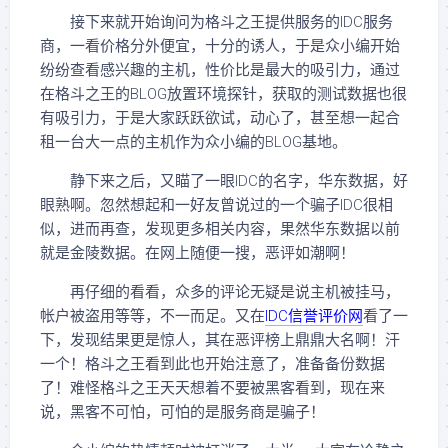
接下来就开始询问为格斗之王提供服务的IDC服务
商，一看价格分外便宜，十分的诱人，于是众小编开始
纷纷查看感兴趣的主机，性价比是最大的吸引力，通过
在格斗之王的BLOG放置环境探针，获取的测试数据也很
有吸引力，于是大家跃跃欲试，动心了，甚至想一起合
租一台大一点的主机作为众小编的BLOG基地。
静下来之后，又瞄了一眼IDC的名字，华东数据，好
眼熟啊。忽然想起和一好友曾说过的一个骗子IDC很相
似，进而再查，发现更多相关内容，果然华东数据以前
就是金陵数据。在网上随便一搜，恶评如潮啊！
再仔细的看看，众多的评论无疑是说主机被挂马，
帐户被盗用等等，不一而足。又在
IDC信誉评价网
看了一
下，发现结果更是惊人，其在恶评榜上鼎鼎大名啊！汗
一个！格斗之王看到此也开始注意了，准备备份数据
了！难怪格斗之王天天想着不要被黑客看到，现在来
说，黑客不可怕，可怕的是服务商是骗子！