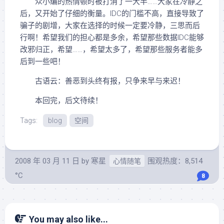
众小编的热情顿时被打消了一大半……大家在冷静之
后，又开始了仔细的衡量。IDC的门槛不高，直接导致了
骗子的剧增，大家在选择的时候一定要冷静，三思而后
行啊！希望我们的担心都是多余，希望那些数据IDC能够
改邪归正，希望……，希望太多了，希望那些服务者能多
后到一些吧！
古语云：善恶到头终有报，只争来早与来迟！
本回完，后文待续！
Tags:
blog
空间
2008 年 03 月 11 日
by
寒星
围观热度：8,514
心情随笔
°C
8
You may also like...