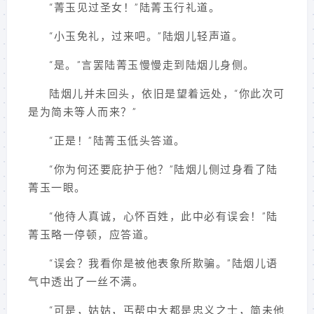
“菁玉见过圣女！”陆菁玉行礼道。
“小玉免礼，过来吧。”陆烟儿轻声道。
“是。”言罢陆菁玉慢慢走到陆烟儿身侧。
陆烟儿并未回头，依旧是望着远处，“你此次可
是为简未等人而来？”
“正是！”陆菁玉低头答道。
“你为何还要庇护于他？”陆烟儿侧过身看了陆
菁玉一眼。
“他待人真诚，心怀百姓，此中必有误会！”陆
菁玉略一停顿，应答道。
“误会？我看你是被他表象所欺骗。”陆烟儿语
气中透出了一丝不满。
“可是，姑姑，丐帮中大都是忠义之士，简未他