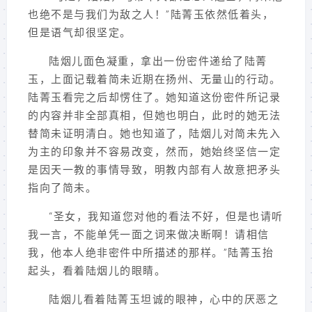
也绝不是与我们为敌之人！”陆菁玉依然低着头，
但是语气却很坚定。
陆烟儿面色凝重，拿出一份密件递给了陆菁
玉，上面记载着简未近期在扬州、无量山的行动。
陆菁玉看完之后却愣住了。她知道这份密件所记录
的内容并非全部真相，但她也明白，此时的她无法
替简未证明清白。她也知道了，陆烟儿对简未先入
为主的印象并不容易改变，然而，她始终坚信一定
是因天一教的事情导致，明教内部有人故意把矛头
指向了简未。
“圣女，我知道您对他的看法不好，但是也请听
我一言，不能单凭一面之词来做决断啊！请相信
我，他本人绝非密件中所描述的那样。”陆菁玉抬
起头，看着陆烟儿的眼睛。
陆烟儿看着陆菁玉坦诚的眼神，心中的厌恶之