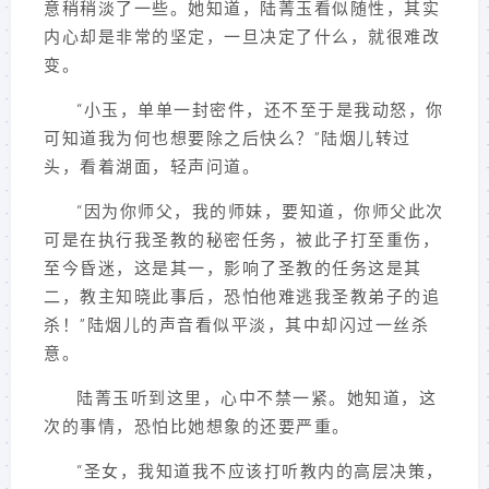
意稍稍淡了一些。她知道，陆菁玉看似随性，其实
内心却是非常的坚定，一旦决定了什么，就很难改
变。
“小玉，单单一封密件，还不至于是我动怒，你
可知道我为何也想要除之后快么？”陆烟儿转过
头，看着湖面，轻声问道。
“因为你师父，我的师妹，要知道，你师父此次
可是在执行我圣教的秘密任务，被此子打至重伤，
至今昏迷，这是其一，影响了圣教的任务这是其
二，教主知晓此事后，恐怕他难逃我圣教弟子的追
杀！”陆烟儿的声音看似平淡，其中却闪过一丝杀
意。
陆菁玉听到这里，心中不禁一紧。她知道，这
次的事情，恐怕比她想象的还要严重。
“圣女，我知道我不应该打听教内的高层决策，