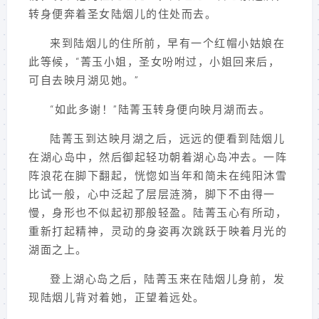
转身便奔着圣女陆烟儿的住处而去。
来到陆烟儿的住所前，早有一个红帽小姑娘在
此等候，“菁玉小姐，圣女吩咐过，小姐回来后，
可自去映月湖见她。”
“如此多谢！”陆菁玉转身便向映月湖而去。
陆菁玉到达映月湖之后，远远的便看到陆烟儿
在湖心岛中，然后御起轻功朝着湖心岛冲去。一阵
阵浪花在脚下翻起，恍惚如当年和简未在纯阳沐雪
比试一般，心中泛起了层层涟漪，脚下不由得一
慢，身形也不似起初那般轻盈。陆菁玉心有所动，
重新打起精神，灵动的身姿再次跳跃于映着月光的
湖面之上。
登上湖心岛之后，陆菁玉来在陆烟儿身前，发
现陆烟儿背对着她，正望着远处。