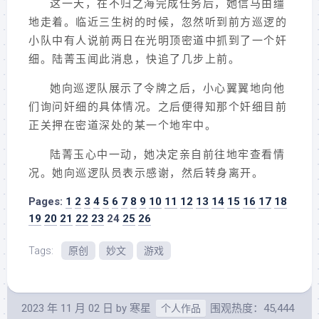
这一天，在不归之海完成任务后，她信马由缰
地走着。临近三生树的时候，忽然听到前方巡逻的
小队中有人说前两日在光明顶密道中抓到了一个奸
细。陆菁玉闻此消息，快追了几步上前。
她向巡逻队展示了令牌之后，小心翼翼地向他
们询问奸细的具体情况。之后便得知那个奸细目前
正关押在密道深处的某一个地牢中。
陆菁玉心中一动，她决定亲自前往地牢查看情
况。她向巡逻队员表示感谢，然后转身离开。
Pages:
1
2
3
4
5
6
7
8
9
10
11
12
13
14
15
16
17
18
19
20
21
22
23
24
25
26
Tags:
原创
妙文
游戏
2023 年 11 月 02 日
by
寒星
围观热度：45,444
个人作品