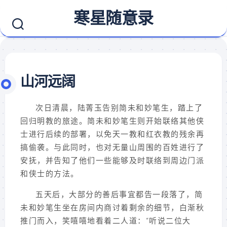
Skip
寒星随意录
to
content
山河远阔
次日清晨，陆菁玉告别简未和妙笔生，踏上了
回归明教的旅途。简未和妙笔生则开始联络其他侠
士进行后续的部署，以免天一教和红衣教的残余再
搞偷袭。与此同时，也对无量山周围的百姓进行了
安抚，并告知了他们一些能够及时联络到周边门派
和侠士的方法。
五天后，大部分的善后事宜都告一段落了，简
未和妙笔生坐在房间内商讨着剩余的细节，白渐秋
推门而入，笑嘻嘻地看着二人道：“听说二位大