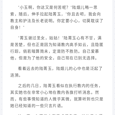
“小玉啊，你这又是何苦呢？”陆烟儿略一思
索，随后，伸手拉起陆菁玉，“你且去吧，我会向
教主和护法及长老说明。你定要小心，切莫耽误了
自身！”
“菁玉谢过圣女，姑姑！”陆菁玉心有不甘，满
是苦楚，但也正是因为知道教内高手如云，且隐匿
行踪，倘若暗算简未，定是防不胜防。自己爱慕
他，但是为了他的安全，自己现在已别无选择。
看着远去的陆菁玉，陆烟儿的心中也是泛起了
涟漪。
之后的几日，陆菁玉看似在执行教内的任务，
其实她也在非常小心地在教内各旗打听消息。然
而，有些事情知道的人微乎其微，就算听到也只是
她已经知道的一些只言片语。