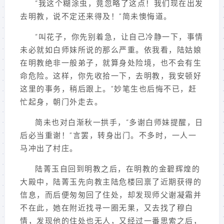
“我这个糊涂虫，竟忽略了这点！我们现在出发
去明教，说不定还来得及！”简未懊悔道。
“叫花子，你先别着急，让自己冷静一下，事情
未必就如白师妹所说的那么严重。依我看，陆姑娘
在明教绝非一般弟子，就算身处险境，也不会有生
命危险。这样，你先收拾一下，去明教，我安顿好
这里的事务，稍后跟上。”妙笔生也后悔不已，赶
忙起身，朝门外走去。
简未也对白渐秋一拱手，“多谢白师妹提醒，日
后必当重谢！”言罢，转身出门。不多时，一人一
马冲出了村庄。
陆菁玉自回到明教之后，在明教的金碧辉煌的
大殿中，陆菁玉先向教主陆危楼回禀了近期获得的
信息，而后便匆匆回了住处，却发现师父谢凝霜并
不在此，她在附近找寻一圈无果，又去找了穆白
情，发现他的住处也无人，又经过一番思索之后，