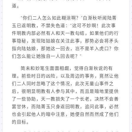
道。
“你们二人怎么如此糊涂啊？”白渐秋听闻陆菁
玉已返明教，不禁失色道：“这可不妙啊！此次事
件明教内部必然有人和天一教勾结，如果他们的行
事隐秘，发现陆姑娘在关注此事，那势必会将矛头
指向陆姑娘，那她这一回去，岂不是羊入虎口？你
们怎么能让她独自一人回去呢？”
简未和妙笔生面面相觑，觉得白渐秋说的有
理。前些时日的凶险，以及周边的事务，竟然让他
们二人同时忽略了这个情况，此次无量山事件之
后，很明显明教有人参与其中，而且是暗地里提供
了一些协助，天一教损失了一个长老，决然不会善
罢甘休，而陆菁玉只身返回明教，追问此事，必然
也会引起他人的暗中注意，她便自然而然成了他们
的目标。