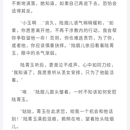
不断地滴落，她知道，如果自己再说下去，恐怕会
适得其反。
“小玉啊……”良久，陆烟儿语气稍稍缓和，“如
果，你愿意离开他，不再干涉教内的行动，我会帮
你争取留他一命！否则，你也难逃责罚，为了你，
或者他，你应该慎重抉择。”陆烟儿依旧看着陆菁
玉，眼中的杀气渐弱。
陆菁玉听后，更是泣不成声，心中如同刀绞，
“我知道了，我愿意听从圣女安排，只为了他能活
着。”
“唉……”陆烟儿眉头皱着，一时不知该如何安慰
陆菁玉。
“姑姑，菁玉在此求您，给我一个机会和他话
别！”陆菁玉满脸泪痕，跪倒在地，望着抬头陆烟
儿。