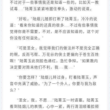
不过对于一些事情我还是知道一些的。比如天一教
试毒……”陆菁玉紧紧地握住拳头，激动的说道。
“好啦，”陆烟儿随即打断了陆菁玉，冷冷的说
道：“看来你知道的还真的很多……不过有些事情我
觉得你是不需要，不对，是不应该知道的，这个对
你没有任何益处。”
“可是圣女，我觉得我们的做法并不是完全正确
的啊，反而丐帮、万花谷的侠士更偏向于苍生百姓
啊！”陆菁玉此刻脸色通红，急忙争辩。“如果教内
决定要对简未他们不利，我……我……”
“你要怎样？”陆烟儿转过身，盯着陆菁玉，声
音中充满了威胁。“为了一个外人，你要与我为敌
么？”
“圣女，我，不愿……”陆菁玉一时语塞。陆菁玉
看到陆烟儿的表情，心中一紧，两行清泪顺着脸颊