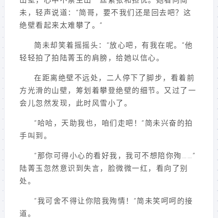
山壁，心中不禁生出一丝紧张和担忧。她看向简
未，轻声说道：“简哥，要不我们还是回去吧？这
绝壁看起来太难攀了。”
简未却笑着摇摇头：“放心吧，有我在呢。”他
轻轻拍了拍陆菁玉的肩膀，给她以信心。
在距离绝壁不远处，二人停下了脚步，看着前
方光滑的山壁，筹划着攀登绝壁的细节。又过了一
会儿忽然发现，此时风雪小了。
“哈哈，天助我也，咱们走吧！”简未兴奋的拍
手叫到。
“那你可得小心的看好我，我可不想陪你殉……”
陆菁玉忽然意识到失言，脸微微一红，看向了别
处。
“我可舍不得让你陪我殉情！”简未笑呵呵的接
道。