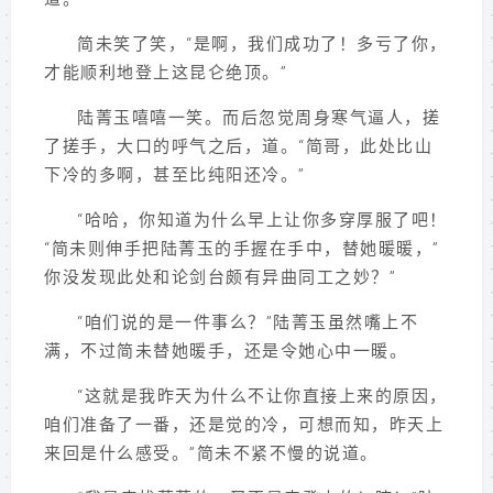
简未笑了笑，“是啊，我们成功了！多亏了你，
才能顺利地登上这昆仑绝顶。”
陆菁玉嘻嘻一笑。而后忽觉周身寒气逼人，搓
了搓手，大口的呼气之后，道。“简哥，此处比山
下冷的多啊，甚至比纯阳还冷。”
“哈哈，你知道为什么早上让你多穿厚服了吧！
“简未则伸手把陆菁玉的手握在手中，替她暖暖，”
你没发现此处和论剑台颇有异曲同工之妙？”
“咱们说的是一件事么？”陆菁玉虽然嘴上不
满，不过简未替她暖手，还是令她心中一暖。
“这就是我昨天为什么不让你直接上来的原因，
咱们准备了一番，还是觉的冷，可想而知，昨天上
来回是什么感受。”简未不紧不慢的说道。