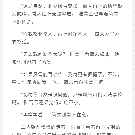
“这是自然，此处风雪交加，而且前方的绝壁颇
为陡峭，常人估计无法攀岩。”陆菁玉也随着简未
环顾四周。
“你我都非常人，估计问题不大。”简未紧了紧
衣衫道。
“怎么就问题不大呢？”陆菁玉看简未如此，便
知他可能有了方案。
“如果风雪能再小些，我就更有把握了，不过，
需要你来协助我一下。”简未看向陆菁玉道。
“协助你自然是没问题，只是风雪咱们无法掌控
啊。”陆菁玉还是觉得难度不小。
“再等等看……”简未则毫不在意。
二人朝前慢慢的走着，陆菁玉看着前方光滑的