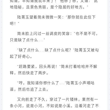
知道，早知道我就早来了！”他想了想，又道：“此
地隐秘，且景色秀丽，是个隐居的好地方。”
陆菁玉望着简未微微一笑：“那你就在此住下
吧！”
简未脸上闪过一丝调皮的笑容：“也不是不可，
只是缺了点什么……”
“缺了点什么……缺了点什么呢？”陆菁玉又被勾
起了好奇心。
“赶路要紧，回头再说！”简未打着哈哈并不解
释，然后快走了两步。
“哼，我知道你想什么了……”陆菁玉小声嘀咕
道，然后也追了上去。
又向前走了不久，穿过了一片矮林，果然有一
条小河，说是小河，不如说是小溪。沿着河走了不