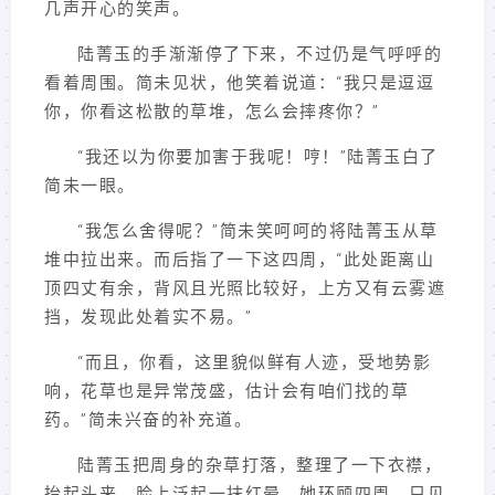
几声开心的笑声。
陆菁玉的手渐渐停了下来，不过仍是气呼呼的
看着周围。简未见状，他笑着说道：“我只是逗逗
你，你看这松散的草堆，怎么会摔疼你？”
“我还以为你要加害于我呢！哼！”陆菁玉白了
简未一眼。
“我怎么舍得呢？”简未笑呵呵的将陆菁玉从草
堆中拉出来。而后指了一下这四周，“此处距离山
顶四丈有余，背风且光照比较好，上方又有云雾遮
挡，发现此处着实不易。”
“而且，你看，这里貌似鲜有人迹，受地势影
响，花草也是异常茂盛，估计会有咱们找的草
药。”简未兴奋的补充道。
陆菁玉把周身的杂草打落，整理了一下衣襟，
抬起头来，脸上泛起一抹红晕，她环顾四周，只见