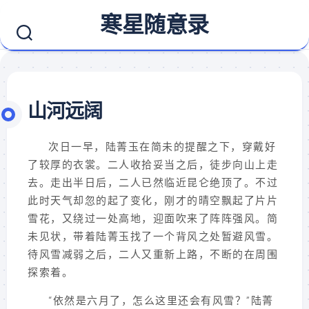
Skip
寒星随意录
to
content
山河远阔
次日一早，陆菁玉在简未的提醒之下，穿戴好
了较厚的衣裳。二人收拾妥当之后，徒步向山上走
去。走出半日后，二人已然临近昆仑绝顶了。不过
此时天气却忽的起了变化，刚才的晴空飘起了片片
雪花，又绕过一处高地，迎面吹来了阵阵强风。简
未见状，带着陆菁玉找了一个背风之处暂避风雪。
待风雪减弱之后，二人又重新上路，不断的在周围
探索着。
“依然是六月了，怎么这里还会有风雪？”陆菁