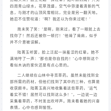
四周青山绿水，花草茂盛，空气中弥漫着清新的气
息，与刚才的山顶风雪相比，完全是另一翻天地。
她忍不住赞叹道：“啊？我还以为你来过呢！”
简未笑了笑：“是啊，刚来过，看了一眼就上去
找你了！然后还被你一顿打！”他耸了耸肩，似乎
并不介意被误解。
陆菁玉听罢，脸上泛起一抹羞涩的红晕。她不
满地哼了一声：“那也是你自找的！”心中想到这个
看似木讷的家伙还是有点心思的。
二人继续在山林中寻觅草药。虽然未能找到全
部所需的药材，但他们找到了其中的三种，也算是
收获颇丰。陆菁玉高兴地收集着这些草药，“运气
着实不错！居然可以找到这么多！”，一边说一边
采集着草药，不时发出欢呼声。简未看着她的兴奋
表情，心中也感到愉悦。