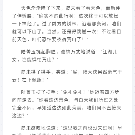
天色渐渐暗了下来，简未看了看天色，而后伸
了伸懒腰：“确实不虚此行啊！这次终于可以放松
一下神经了。过了前方的树林，沿着那条河，咱们
就可以下山了。当然，还是得跳崖一次！不过看目
前天色，咱们恐怕要夜宿荒山了！”
陆菁玉挺起胸膛，豪情万丈地说道：“江湖儿
女，岂能惧怕荒山？”
简未拱了拱手，笑道：“哟，陆大侠果然豪气干
云！在下佩服！”
陆菁玉摆了摆手：“免礼免礼！”她迈着四方步
向前走去。“你看这边景色，与白天我们所过之处
完全不同，早知道这边如此秀美，咱们何不直接来
这边？”
简未感叹地说道：“这里我之前也没来过啊！早