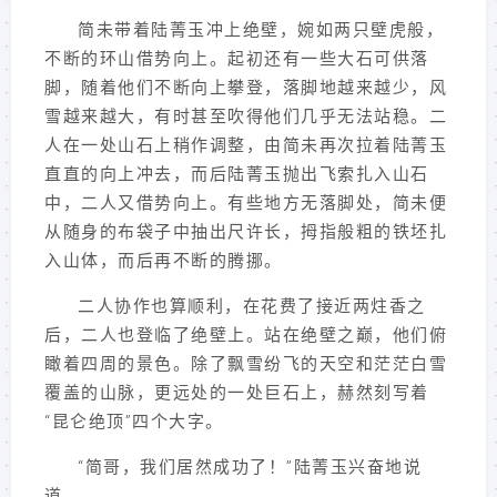
简未带着陆菁玉冲上绝壁，婉如两只壁虎般，
不断的环山借势向上。起初还有一些大石可供落
脚，随着他们不断向上攀登，落脚地越来越少，风
雪越来越大，有时甚至吹得他们几乎无法站稳。二
人在一处山石上稍作调整，由简未再次拉着陆菁玉
直直的向上冲去，而后陆菁玉抛出飞索扎入山石
中，二人又借势向上。有些地方无落脚处，简未便
从随身的布袋子中抽出尺许长，拇指般粗的铁坯扎
入山体，而后再不断的腾挪。
二人协作也算顺利，在花费了接近两炷香之
后，二人也登临了绝壁上。站在绝壁之巅，他们俯
瞰着四周的景色。除了飘雪纷飞的天空和茫茫白雪
覆盖的山脉，更远处的一处巨石上，赫然刻写着
“昆仑绝顶”四个大字。
“简哥，我们居然成功了！”陆菁玉兴奋地说
道。