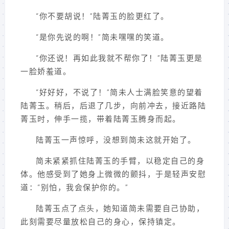
“你不要胡说！”陆菁玉的脸更红了。
“是你先说的啊！”简未嘿嘿的笑道。
“你还说！再如此我就不帮你了！”陆菁玉更是
一脸娇羞道。
“好好好，不说了！”简未人士满脸笑意的望着
陆菁玉。稍后，后退了几步，向前冲去，接近路陆
菁玉时，伸手一揽，带着陆菁玉腾身而起。
陆菁玉一声惊呼，没想到简未这就开始了。
简未紧紧抓住陆菁玉的手臂，以稳定自己的身
体。他感受到了她身上微微的颤抖，于是轻声安慰
道：“别怕，我会保护你的。”
陆菁玉点了点头，她知道简未需要自己协助，
此刻需要尽量放松自己的身心，保持镇定。