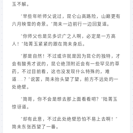
玉不解。
“早些年听师父说过，昆仑山高路险，山巅更有
六月映雪的奇景。”简未一边前行一边回复道。
“你师父也是见多识广之人啊，必定是一方高
人！”陆菁玉紧紧的跟在简未身后。
“那是自然！不过或许就是因为昆仑的独特，才
会有酸秀才说的，昆仑绝顶附近会有一些罕见的草
药，不过目前看，这也没发现什么特殊的，难
道……？”说罢，简未抬头望了望，前方不远处的一
处绝壁。
“简哥，你不会是想去那上面看看吧？”陆菁玉
惊讶道。
“却有此意，不过此处绝壁恐怕不易上去啊！”
简未东张西望了一番。