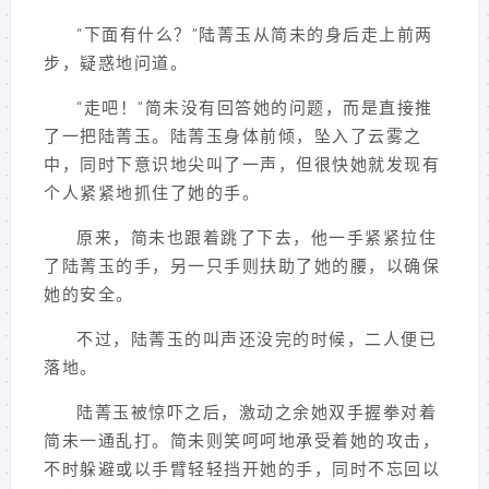
“下面有什么？”陆菁玉从简未的身后走上前两
步，疑惑地问道。
“走吧！”简未没有回答她的问题，而是直接推
了一把陆菁玉。陆菁玉身体前倾，坠入了云雾之
中，同时下意识地尖叫了一声，但很快她就发现有
个人紧紧地抓住了她的手。
原来，简未也跟着跳了下去，他一手紧紧拉住
了陆菁玉的手，另一只手则扶助了她的腰，以确保
她的安全。
不过，陆菁玉的叫声还没完的时候，二人便已
落地。
陆菁玉被惊吓之后，激动之余她双手握拳对着
简未一通乱打。简未则笑呵呵地承受着她的攻击，
不时躲避或以手臂轻轻挡开她的手，同时不忘回以