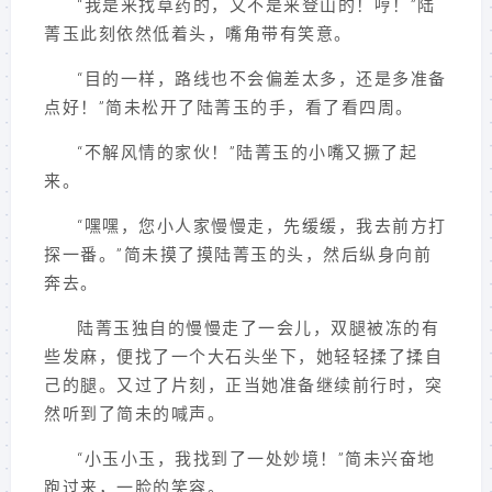
“我是来找草药的，又不是来登山的！哼！”陆
菁玉此刻依然低着头，嘴角带有笑意。
“目的一样，路线也不会偏差太多，还是多准备
点好！”简未松开了陆菁玉的手，看了看四周。
“不解风情的家伙！”陆菁玉的小嘴又撅了起
来。
“嘿嘿，您小人家慢慢走，先缓缓，我去前方打
探一番。”简未摸了摸陆菁玉的头，然后纵身向前
奔去。
陆菁玉独自的慢慢走了一会儿，双腿被冻的有
些发麻，便找了一个大石头坐下，她轻轻揉了揉自
己的腿。又过了片刻，正当她准备继续前行时，突
然听到了简未的喊声。
“小玉小玉，我找到了一处妙境！”简未兴奋地
跑过来，一脸的笑容。