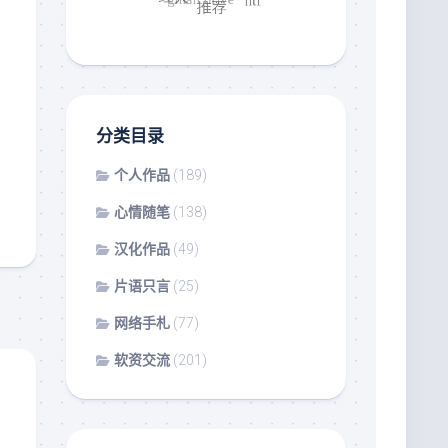
分类目录
个人作品
(189)
心情随笔
(138)
汉化作品
(49)
片语只言
(25)
网络手札
(77)
软资交流
(201)