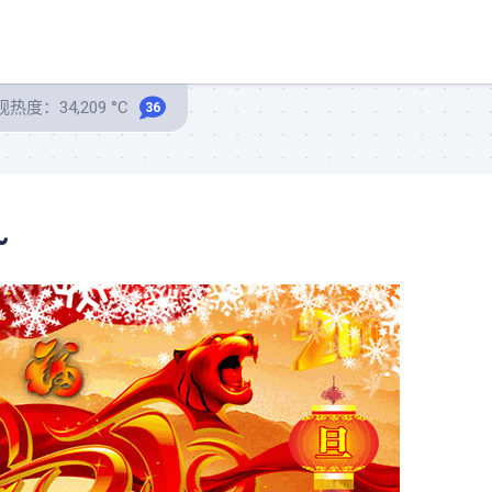
热度：34,209 °C
36
~