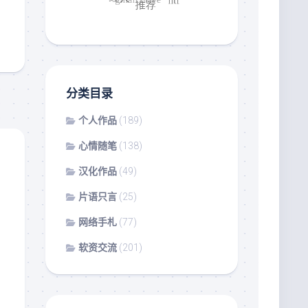
分类目录
个人作品
(189)
心情随笔
(138)
汉化作品
(49)
片语只言
(25)
网络手札
(77)
软资交流
(201)