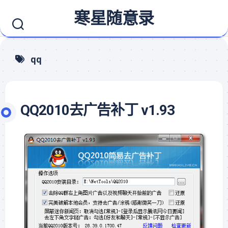
Skip
寒星随意录
to
content
qq
QQ2010去广告补丁 v1.93