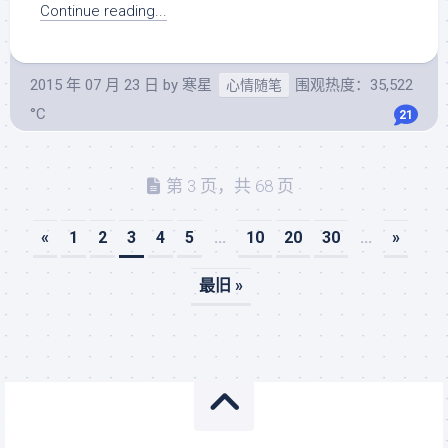
Continue reading...
2015 年 07 月 23 日
by
寒星
围观热度：35,522
心情随笔
°C
21
第 3 页，共 68 页
«
1
2
3
4
5
...
10
20
30
...
»
最旧 »