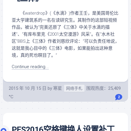
《waterdrop》(《水滴》)作者王壬，是美国哥伦比
亚大学建筑系的一名在读研究生。其制作的这部短视频
作品，被认为“完美还原了《三体》中关于水滴的描
述”、“有库布里克《2001太空漫游》风采”。在“水木社
区”BBS上《三体》作者刘慈欣评论：“可以负责任地说，
这就是我心目中的《三体》电影，如果能拍出这种意
境，真的死也瞑目了。“
Continue reading...
2015 年 10 月 15 日
by
寒星
围观热度：25,409
网络手札
°C
2
PES2016空格键换人设置补丁