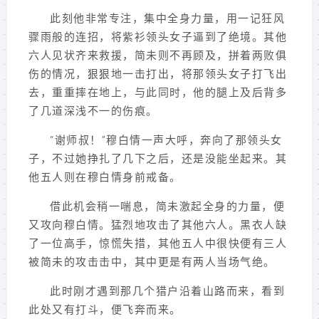
此刻他非常专注，集中全身力量，用一记狂风
骤雨般的连招，将紫衫领头女子逼到了绝境。其他
六人见状齐来救援，简未则不再顾及，拼着两败俱
伤的情况，狠狠地一击打出，将那领头女子打飞出
去，重重摔在地上，与此同时，他的腿上及后背多
了几道深浅不一的伤痕。
“谢师叔！”穆白情一声大呼，奔向了那领头女
子，不过她挣扎了几下之后，还是没能坐起来。其
他五人则在穆白情身前戒备。
借此机会稍一喘息，简未激起全身的力量，便
又攻向穆白情。猛烈地攻击了其他六人。黑衣人缺
了一位高手，惊慌失措，其他五人中很快便有三人
被简未的攻击击中，其中更是有两人当场气绝。
此时刚才遇到那几个猎户沿着山路而来，看到
此处又有打斗，便飞奔而来。