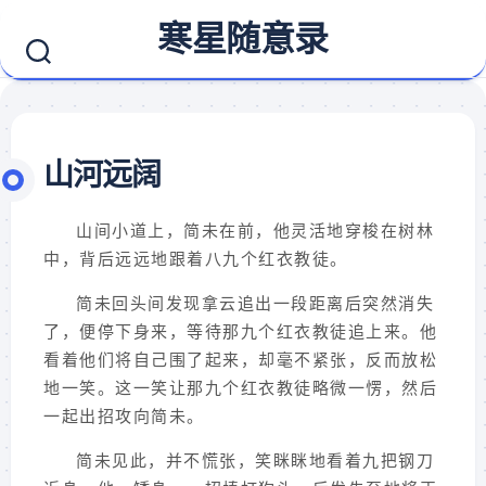
Skip
寒星随意录
to
content
山河远阔
山间小道上，简未在前，他灵活地穿梭在树林
中，背后远远地跟着八九个红衣教徒。
简未回头间发现拿云追出一段距离后突然消失
了，便停下身来，等待那九个红衣教徒追上来。他
看着他们将自己围了起来，却毫不紧张，反而放松
地一笑。这一笑让那九个红衣教徒略微一愣，然后
一起出招攻向简未。
简未见此，并不慌张，笑眯眯地看着九把钢刀