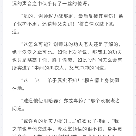
沉的声音之中似乎有了一丝的惊讶。
“是的，谢师叔力战那厮，最后反被其重伤！弟
子保护不周，还请师父责罚！”穆白情双膝下跪
道。
“这怎么可能？谢师妹的功夫老夫还是了解的，
绝非泛泛之辈可比。如你上次所说，那简未的功夫
也只是略高于你，胜于偷袭，如此段时间怎么会有
所突进？”中间的黑衣人，怒气冲冲的问道。
“这……这……弟子属实不知！”穆白情上身伏倒
在地。
“难道他使用暗器？亦或毒药？”那个灰袍老者
问道。
“或许真的是实力提升……”红衣女子接到，“我
之前也与他交过手，降龙掌领悟的很不错，身手灵