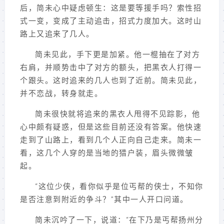
后，简未心中疑虑顿生：这是要等援手吗？索性招
式一变，变成了主动追击，招式力度加大。这时山
路上又追来了几人。
简未见此，手下更是加紧。他一棍抽在了对方
右肩，并顺势击中了对方的额头，把黑衣人打得一
个跟头。这时追来的几人也到了近前。简未见此，
并不恋战，转身就走。
简未很快就将追来的黑衣人甩得不见踪影，他
心中颇有疑惑，但是这些目前还没有答案。他快速
走到了山路上，看到几个人正向自己走来。简未一
看，这几个人穿的是当地的猎户装，眉头微微皱
起。
“这位少侠，看你似乎是位丐帮的侠士，不知你
是否注意到附近的争斗？”其中一人开口问道。
简未沉吟了一下，说道：“在下乃是丐帮扬州分