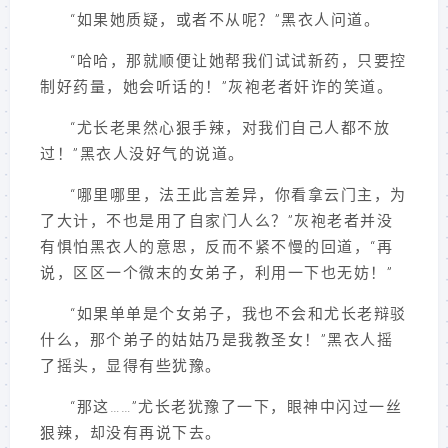
“如果她质疑，或者不从呢？”黑衣人问道。
“哈哈，那就顺便让她帮我们试试新药，只要控
制好药量，她会听话的！”灰袍老者奸诈的笑道。
“尤长老果然心狠手辣，对我们自己人都不放
过！”黑衣人没好气的说道。
“哪里哪里，法王此言差异，你看拿云门主，为
了大计，不也是用了自家门人么？”灰袍老者并没
有惧怕黑衣人的意思，反而不紧不慢的回道，“再
说，区区一个微末的女弟子，利用一下也无妨！”
“如果单单是个女弟子，我也不会和尤长老辩驳
什么，那个弟子的姑姑乃是我教圣女！”黑衣人摇
了摇头，显得有些犹豫。
“那这……”尤长老犹豫了一下，眼神中闪过一丝
狠辣，却没有再说下去。