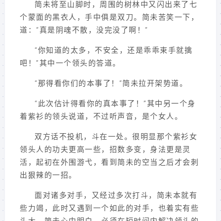
简未将至山脚时，周围的树林中又闪出来了七
个蒙面的黑衣人，手中俱是双刀。简未苦笑一下，
道：“真是阴魂不散，没完没了啊！”
“你知道的太多，不安全，还是乖乖束手就擒
吧！”其中一个领头的答道。
“那得看你们的本事了！”简未拉开架势道。
“此次估计得看你的真本事了！”其中另一个身
着紫衫的领头说道，不过听声音，是个女人。
双方话不投机，斗在一处。很明显那个紫衫女
领头人的功夫更高一些，招数多变，身法更是灵
活，起初在外围游弋，看到简未的空当之后才会刺
出狠辣的一招。
面对诸多对手，又经过多次打斗，简未本就有
些力竭，此时又遇到一个如此的对手，也着实有些