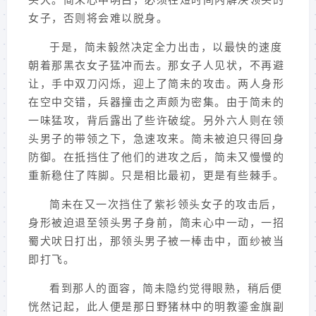
头大。简未心中明白，必须在短时间内解决领头的
女子，否则将会难以脱身。
于是，简未毅然决定全力出击，以最快的速度
朝着那黑衣女子猛冲而去。那女子人见状，不再避
让，手中双刀闪烁，迎上了简未的攻击。两人身形
在空中交错，兵器撞击之声颇为密集。由于简未的
一味猛攻，背后露出了些许破绽。另外六人则在领
头男子的带领之下，急速攻来。简未被迫只得回身
防御。在抵挡住了他们的进攻之后，简未又慢慢的
重新稳住了阵脚。只是相比最初，更是有些棘手。
简未在又一次挡住了紫衫领头女子的攻击后，
身形被迫退至领头男子身前，简未心中一动，一招
蜀犬吠日打出，那领头男子被一棒击中，面纱被当
即打飞。
看到那人的面容，简未隐约觉得眼熟，稍后便
恍然记起，此人便是那日野猪林中的明教鎏金旗副