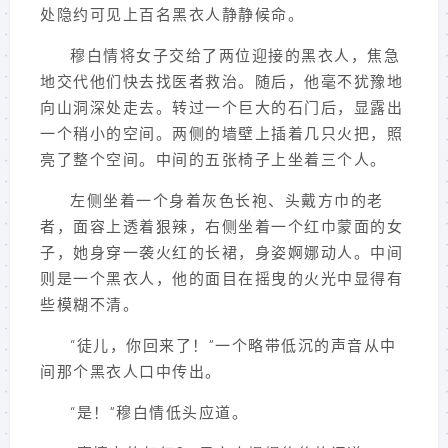
处隐约可见上百名黑衣人静静候命。
穆白情将女子交给了两位迎接的黑衣人，焦急
地交代他们快去找医者救治。随后，他毫不犹豫地
向山洞深处走去。转过一个巨大的石门后，显露出
一个稍小的空间。两侧的墙壁上插着几只火把，照
亮了整个空间。中间的五张椅子上坐着三个人。
左侧坐着一个身着灰色长袍、头戴方巾的老
者，面容上透着狠辣，右侧坐着一个红巾蒙面的女
子，她身穿一袭火红的长裙，身姿婀娜动人。中间
则是一个黑衣人，他的面目在摇曳的火光中显得有
些模糊不清。
“徒儿，你回来了！”一个略带低沉的声音从中
间那个黑衣人口中传出。
“是！”穆白情低头应道。