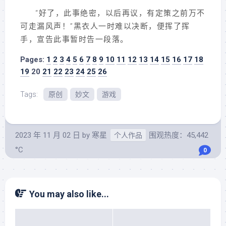
“好了，此事绝密，以后再议，有定策之前万不
可走漏风声！”黑衣人一时难以决断，便挥了挥
手，宣告此事暂时告一段落。
Pages:
1
2
3
4
5
6
7
8
9
10
11
12
13
14
15
16
17
18
19
20
21
22
23
24
25
26
Tags:
原创
妙文
游戏
2023 年 11 月 02 日
by
寒星
围观热度：45,442
个人作品
°C
0
You may also like...