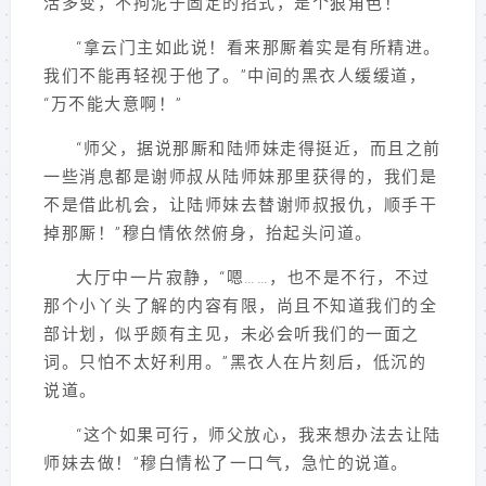
活多变，不拘泥于固定的招式，是个狠角色！”
“拿云门主如此说！看来那厮着实是有所精进。
我们不能再轻视于他了。”中间的黑衣人缓缓道，
“万不能大意啊！”
“师父，据说那厮和陆师妹走得挺近，而且之前
一些消息都是谢师叔从陆师妹那里获得的，我们是
不是借此机会，让陆师妹去替谢师叔报仇，顺手干
掉那厮！”穆白情依然俯身，抬起头问道。
大厅中一片寂静，“嗯……，也不是不行，不过
那个小丫头了解的内容有限，尚且不知道我们的全
部计划，似乎颇有主见，未必会听我们的一面之
词。只怕不太好利用。”黑衣人在片刻后，低沉的
说道。
“这个如果可行，师父放心，我来想办法去让陆
师妹去做！”穆白情松了一口气，急忙的说道。