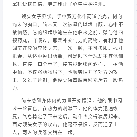
掌棋使穆白情，更是印证了心中种种猜测。
领头女子见状，手中双刀化作两道流光，刺向
简未的胸口。简未又一次被逼的堪堪自顾，心中不
禁恼怒。忽的想起妙笔生在他临来之前，赠与他四
颗药丸，叮嘱过，那是补充气力的药物，有利于他
调节连续的奔波之苦，一次一颗，不可多服。找准
机会，从怀中摸出药瓶，可是眼下情况却不容他细
数，直接一口全吞了，接着抄起腰间酒壶，一招酒
中仙，不仅将药物服下，也顺势挡开了对方的攻
击。又过了片刻，他便觉得四肢百骸充斥着一股热
力。
简未感到身体内的力量开始翻涌，他的眼中闪
过一丝喜色。在热力的刺激下，他的体力迅速恢
复，气息稳定了下来之后，动作也变得凌厉起来。
面对领头女子的攻击，他毫不畏惧，反而迎了上
去，两人的兵器交错在一起。