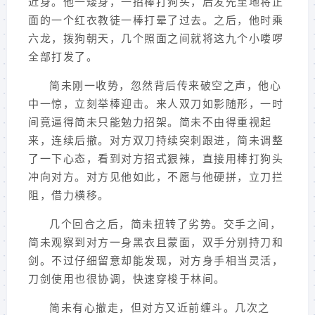
近身。他一矮身，一招棒打狗头，后发先至地将正
面的一个红衣教徒一棒打晕了过去。之后，他时乘
六龙，拨狗朝天，几个照面之间就将这九个小喽啰
全部打发了。
简未刚一收势，忽然背后传来破空之声，他心
中一惊，立刻举棒迎击。来人双刀如影随形，一时
间竟逼得简未只能勉力招架。简未不由得重视起
来，连续后撤。对方双刀持续突刺跟进，简未调整
了一下心态，看到对方招式狠辣，直接用棒打狗头
冲向对方。对方见他如此，不愿与他硬拼，立刀拦
阻，借力横移。
几个回合之后，简未扭转了劣势。交手之间，
简未观察到对方一身黑衣且蒙面，双手分别持刀和
剑。不过仔细留意却能发现，对方身手相当灵活，
刀剑使用也很协调，快速穿梭于林间。
简未有心撤走，但对方又近前缠斗。几次之