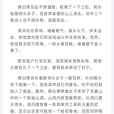
穆白情见此不禁皱眉，权衡了一下之后，背负
起那领头女子，径直转身便向山上退去，另外三个
黑衣人也不顾伤势，紧跟而去。
简未站在原地，喘着粗气，满头大汗，并未追
击，他恍惚的意识到这场战斗并没有结束。忽然，
他觉得太阳穴热辣，一阵头晕目眩，接着便不省人
事了。
那些猎户行至近前，发现简未昏倒在地，替他
大致包扎了一下之后，便将简未带回了村子。
穆白情背负着那领头女子一路狂奔，中间偶尔
停下观察一下，发现其师叔已然重伤，时不时的就
陷入了昏迷。最终，穆白情带着女子来到了无量山
中的一个隐秘山洞。山洞内部宽敞明亮，比洞口要
大得多。洞内摆放着一些简单的工具和大量的武
器，显示出这里可能是一个秘密基地。四周的阴暗