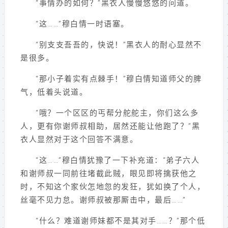
“事情办的如何？”黑衣人慢慢悠悠的问道。
“这……”穆白情一时语塞。
“别支支吾吾的，快说！”黑衣人的耐心显然不
是很多。
“那小子着实有点棘手！”穆白情知道师父的脾
气，低着头说道。
“哦？一个区区的丐帮分舵舵主，你们这么多
人，更有你谢师叔相助，居然还能让他跑了？”黑
衣人显然对于这个回答不满意。
“这……”穆白情犹豫了一下补充道：“弟子六人
和谢师叔一同前往堵截此贼，眼见即将擒获他之
时，不知这个家伙怎地忽的发狂，犹如换了个人，
丝毫不见力怠。谢师叔被那厮击中，最后……”
“什么？难道谢师妹都不是其对手……？”那个低