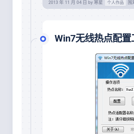
2013 年 11 月 04 日
by
寒星
围观
个人作品
Win7无线热点配置工具